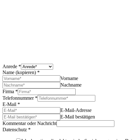
JETZT TRIDATA
WEITEREMPFEHLEN UND PRÄMIEN
SICHERN
Jetzt unserem Partnerprogramm beitreten und
Geschäftspartner:innen, Kolleg:innen oder Bekannte aus der
Branche weiterempfehlen.
Anrede
*
Name (kopieren)
*
Vorname
Nachname
Firma
*
Telefonnummer
*
E-Mail
*
E-Mail-Adresse
E-Mail bestätigen
Kommentar oder Nachricht
Datenschutz
*