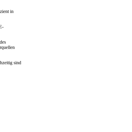
zient in
E-
 des
rquellen
hzeitig sind